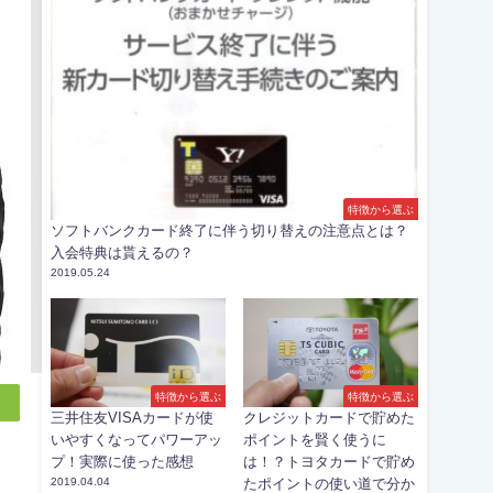
特徴から選ぶ
ソフトバンクカード終了に伴う切り替えの注意点とは？
入会特典は貰えるの？
2019.05.24
特徴から選ぶ
特徴から選ぶ
三井住友VISAカードが使
クレジットカードで貯めた
いやすくなってパワーアッ
ポイントを賢く使うに
プ！実際に使った感想
は！？トヨタカードで貯め
2019.04.04
たポイントの使い道で分か