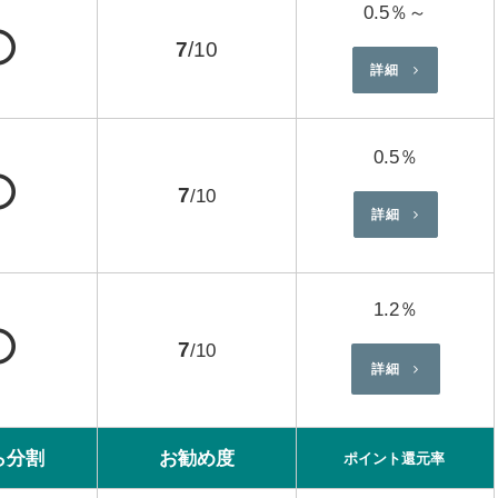
0.5％～
⭕
7
/10
詳細
0.5％
⭕
7
/10
詳細
1.2％
⭕
7
/10
詳細
ら分割
お勧め度
ポイント還元率