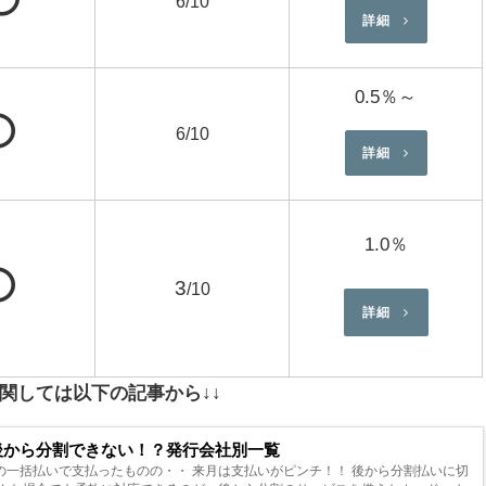
6/10
詳細
0.5％～
⭕
6/10
詳細
1.0％
⭕
3
/10
詳細
関しては以下の記事から↓↓
後から分割できない！？発行会社別一覧
の一括払いで支払ったものの・・ 来月は支払いがピンチ！！ 後から分割払いに切