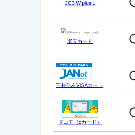
JCB W plus L
楽天カード
三井住友VISAカード
ドコモ（dカード）