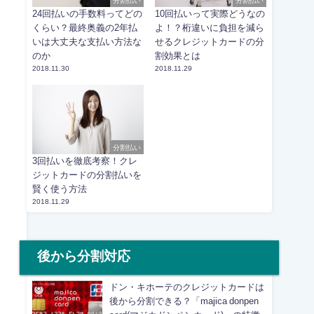
分割払い
分割払い
24回払いの手数料ってどの
10回払いって実際どうなの
くらい？最終奥義の2年払
よ！？桁違いに負担を減ら
いは大丈夫な支払い方法な
せるクレジットカードの分
のか
割効果とは
2018.11.30
2018.11.29
分割払い
3回払いを徹底考察！クレ
ジットカードの分割払いを
賢く使う方法
2018.11.29
後から分割対応
ドン・キホーテのクレジットカードは
後から分割できる？「majica donpen