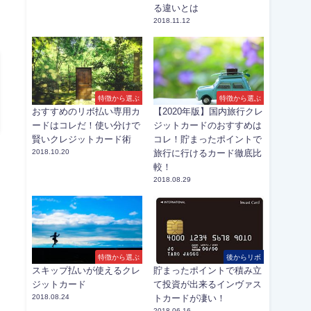
る違いとは
2018.11.12
特徴から選ぶ
特徴から選ぶ
おすすめのリボ払い専用カ
【2020年版】国内旅行クレ
ードはコレだ！使い分けで
ジットカードのおすすめは
賢いクレジットカード術
コレ！貯まったポイントで
2018.10.20
旅行に行けるカード徹底比
較！
2018.08.29
特徴から選ぶ
後からリボ
スキップ払いが使えるクレ
貯まったポイントで積み立
ジットカード
て投資が出来るインヴァス
2018.08.24
トカードが凄い！
2018.06.16