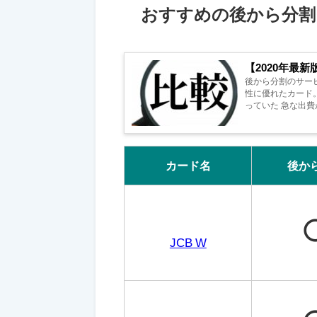
おすすめの後から分割
【2020年最
後から分割のサー
性に優れたカード
っていた 急な出
ては分割払いを利用
カード名
後か
JCB W