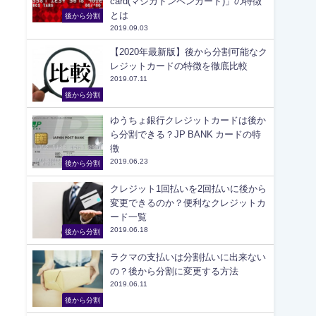
card(マジカドンペンカード)」の特徴
とは
後から分割
2019.09.03
【2020年最新版】後から分割可能なク
レジットカードの特徴を徹底比較
2019.07.11
後から分割
ゆうちょ銀行クレジットカードは後か
ら分割できる？JP BANK カードの特
徴
2019.06.23
後から分割
クレジット1回払いを2回払いに後から
変更できるのか？便利なクレジットカ
ード一覧
2019.06.18
後から分割
ラクマの支払いは分割払いに出来ない
の？後から分割に変更する方法
2019.06.11
後から分割