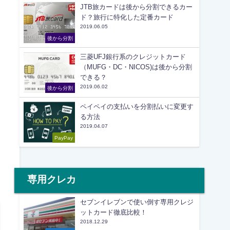
JTB旅カードは後から分割できるカー
ド？旅行に特化した定番カード
2019.06.05
後から分割
三菱UFJ銀行系のクレジットカード
（MUFG・DC・NICOS)は後から分割
できる？
2019.06.02
後から分割
ペイペイの支払いを分割払いに変更す
る方法
2019.04.07
PayPay
専用クレカ
セブンイレブンで使い倒す専用クレジ
ットカード徹底比較！
2018.12.29