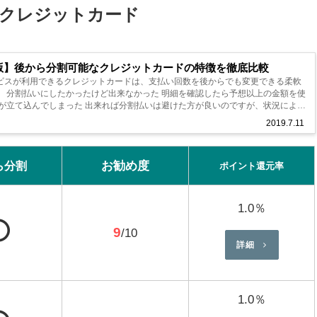
クレジットカード
新版】後から分割可能なクレジットカードの特徴を徹底比較
ビスが利用できるクレジットカードは、支払い回数を後からでも変更できる柔軟
。 分割払いにしたかったけど出来なかった 明細を確認したら予想以上の金額を使
費が立て込んでしまった 出来れば分割払いは避けた方が良いのですが、状況によっ
する事によ...
2019.7.11
お勧め度
ら分割
ポイント還元率
1.0％
⭕
9
/10
詳細
1.0％