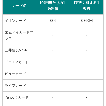
100円当たりの手
1万円に対する手
カード名
数料値
数料
イオンカード
33.6
3,360円
エムアイカードプ
-
-
ラス
三井住友VISA
-
-
ドコモ dカード
-
-
ビューカード
-
-
ライフカード
-
-
Yahoo！カード
-
-