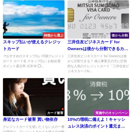
特徴から選ぶ
後から分割
スキップ払いが使えるクレジッ
三井住友ビジネスカード for
トカード
Ownersは後から分割できるカー
ド？個人事業主におすすめな特
📌おすすめのスキップ払い可能クレジット
三井住友ビジネスカード for Ownersは後
カード カード名 スキップ払い お勧め度
から分割できる？ 個人事業主の方に圧倒
徴とは
ポイント還元率 JCB W ⭕...
的な人気のクレジットカード「三井住友ビ
ジネスカードfo...
カード被害
実施中のキャンペーン
身近なカード被害 買い物依存
10%の増税に備えよ！キャッシ
ュレス決済のポイント還元まと
クレジットカードを使いたくない人の一番
の理由は、クレジットカードを使うのが怖