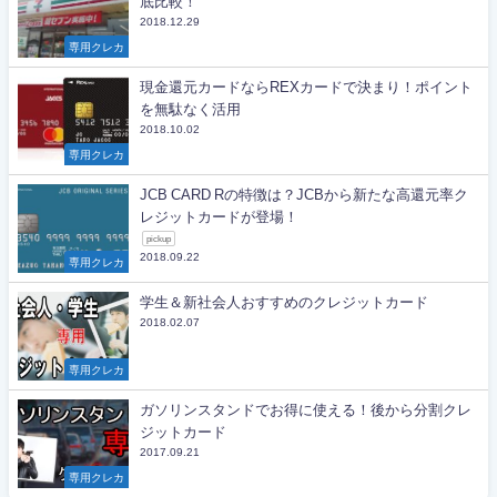
底比較！
2018.12.29
専用クレカ
現金還元カードならREXカードで決まり！ポイント
を無駄なく活用
2018.10.02
専用クレカ
JCB CARD Rの特徴は？JCBから新たな高還元率ク
レジットカードが登場！
pickup
2018.09.22
専用クレカ
学生＆新社会人おすすめのクレジットカード
2018.02.07
専用クレカ
ガソリンスタンドでお得に使える！後から分割クレ
ジットカード
2017.09.21
専用クレカ