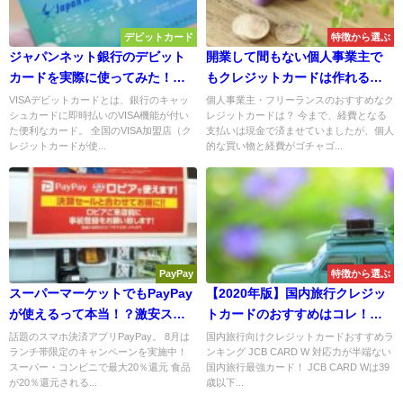
デビットカード
特徴から選ぶ
ジャパンネット銀行のデビット
開業して間もない個人事業主で
カードを実際に使ってみた！使
もクレジットカードは作れる？
い勝手の良さにビックリ！
審査が心配な方はビジネスカー
VISAデビットカードとは、銀行のキャッ
個人事業主・フリーランスのおすすめなク
シュカードに即時払いのVISA機能が付い
レジットカードは？ 今まで、経費となる
ドがおすすめ！
た便利なカード。 全国のVISA加盟店（ク
支払いは現金で済ませていましたが、個人
レジットカードが使...
的な買い物と経費がゴチャゴ...
PayPay
特徴から選ぶ
スーパーマーケットでもPayPay
【2020年版】国内旅行クレジッ
が使えるって本当！？激安スー
トカードのおすすめはコレ！貯
パー体験談
まったポイントで旅行に行ける
話題のスマホ決済アプリPayPay。 8月は
国内旅行向けクレジットカードおすすめラ
ランチ帯限定のキャンペーンを実施中！
ンキング JCB CARD W 対応力が半端ない
カード徹底比較！
スーパー・コンビニで最大20％還元 食品
国内旅行最強カード！ JCB CARD Wは39
が20％還元される...
歳以下...