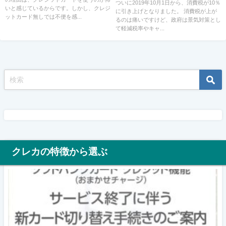
め
ついに2019年10月1日から、消費税が10％
いと感じているからです。しかし、クレジ
に引き上げとなりました。 消費税が上が
ットカード無しでは不便を感...
るのは痛いですけど、政府は景気対策とし
て軽減税率やキャ...
クレカの特徴から選ぶ