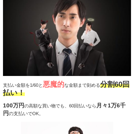
悪魔的
分割60回
支払い金額を1/60と
な金額まで刻める
払い！
100万円
月々1万6千
の高額な買い物でも、60回払いなら
円
の支払い
でOK。