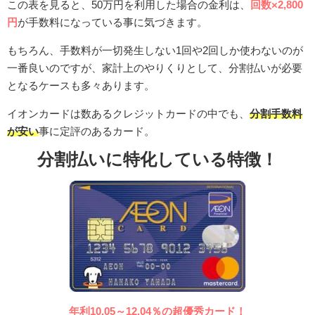
この表を見ると、50万円を利用した場合の金利は、
回数×2,800
円
が手数料になっている事に気づきます。
もちろん、手数料が一切発生しない1回や2回しか使わないのが
一番良いのですが、家計上のやりくりとして、分割払いが必要
となるケースも多々あります。
イオンカードは数あるクレジットカードの中でも、
分割手数料
が安い
事に定評のあるカード。
分割払いに特化している特徴！
年利10.05～12.04％の超優秀カード！