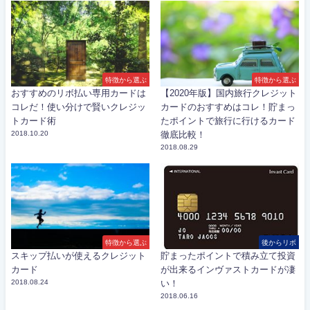
特徴から選ぶ
特徴から選ぶ
おすすめのリボ払い専用カードは
【2020年版】国内旅行クレジット
コレだ！使い分けで賢いクレジッ
カードのおすすめはコレ！貯まっ
トカード術
たポイントで旅行に行けるカード
2018.10.20
徹底比較！
2018.08.29
特徴から選ぶ
後からリボ
スキップ払いが使えるクレジット
貯まったポイントで積み立て投資
カード
が出来るインヴァストカードが凄
2018.08.24
い！
2018.06.16