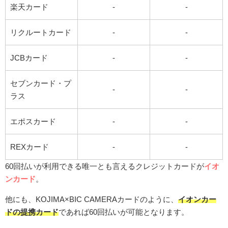
楽天カード
-
-
リクルートカード
-
-
JCBカード
-
-
セブンカード・プ
-
-
ラス
エポスカード
-
-
REXカード
-
-
60回払いが利用できる唯一とも言えるクレジットカードが
イオ
ンカード
。
他にも、KOJIMA×BIC CAMERAカードのように、
イオンカー
ドの提携カード
であれば60回払いが可能となります。