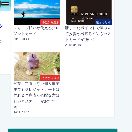
特徴から選ぶ
後からリボ
ク
スキップ払いが使えるクレ
貯まったポイントで積み立
ジットカード
て投資が出来るインヴァス
2018.08.24
トカードが凄い！
で
2018.06.16
特徴から選ぶ
開業して間もない個人事業
主でもクレジットカードは
作れる？審査が心配な方は
ビジネスカードがおすす
め！
2018.03.16