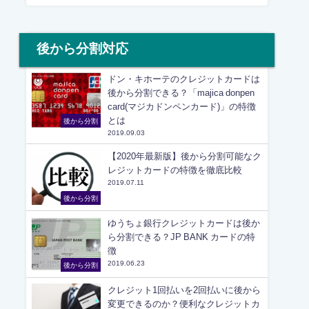
後から分割対応
ドン・キホーテのクレジットカードは
後から分割できる？「majica donpen
card(マジカドンペンカード)」の特徴
とは
後から分割
2019.09.03
【2020年最新版】後から分割可能なク
レジットカードの特徴を徹底比較
2019.07.11
後から分割
ゆうちょ銀行クレジットカードは後か
ら分割できる？JP BANK カードの特
徴
2019.06.23
後から分割
クレジット1回払いを2回払いに後から
変更できるのか？便利なクレジットカ