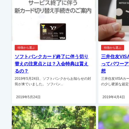
特徴から選ぶ
特徴から選ぶ
ソフトバンクカード終了に伴う切り
三井住友VI
替えの注意点とは？入会特典は貰え
ってパワーア
るの？
想
2019年5月24日、ソフトバンクからお知らせの封
三井住友VISA
筒が来ていました。 ソフバン...
の少し硬派な超定番
2019年5月24日
2019年4月4日