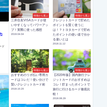
特徴から選ぶ
特徴から選ぶ
三井住友VISAカードが使
クレジットカードで貯めた
いやすくなってパワーアッ
ポイントを賢く使うに
プ！実際に使った感想
は！？トヨタカードで貯め
カ
2019.04.04
たポイントの使い道で分か
る違いとは
2018.11.12
ード
特徴から選ぶ
特徴から選ぶ
おすすめのリボ払い専用カ
【2020年版】国内旅行クレ
ードはコレだ！使い分けで
ジットカードのおすすめは
賢いクレジットカード術
コレ！貯まったポイントで
2018.10.20
旅行に行けるカード徹底比
較！
2018.08.29