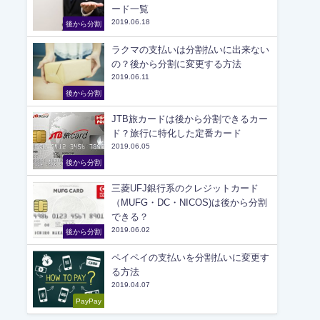
ード一覧
2019.06.18
後から分割
ラクマの支払いは分割払いに出来ない
の？後から分割に変更する方法
2019.06.11
後から分割
JTB旅カードは後から分割できるカー
ド？旅行に特化した定番カード
2019.06.05
後から分割
三菱UFJ銀行系のクレジットカード
（MUFG・DC・NICOS)は後から分割
できる？
2019.06.02
後から分割
ペイペイの支払いを分割払いに変更す
る方法
2019.04.07
PayPay