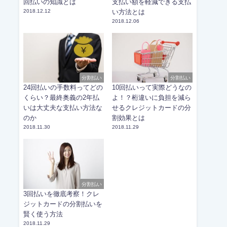
回払いの知識とは
支払い額を軽減できる支払
2018.12.12
い方法とは
2018.12.06
分割払い
分割払い
24回払いの手数料ってどの
10回払いって実際どうなの
くらい？最終奥義の2年払
よ！？桁違いに負担を減ら
いは大丈夫な支払い方法な
せるクレジットカードの分
のか
割効果とは
2018.11.30
2018.11.29
分割払い
3回払いを徹底考察！クレ
ジットカードの分割払いを
賢く使う方法
2018.11.29