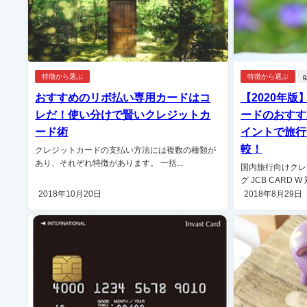
特徴から選ぶ
特徴から選ぶ
p
おすすめのリボ払い専用カードはコ
【2020年
レだ！使い分けで賢いクレジットカ
ードのおすす
ード術
イントで旅行
較！
クレジットカードの支払い方法には複数の種類が
あり、それぞれ特徴があります。 一括...
国内旅行向けクレ
グ JCB CARD W
2018年10月20日
2018年8月29日