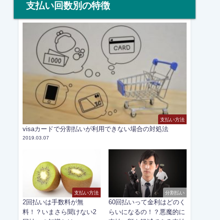
支払い回数別の特徴
支払い方法
visaカードで分割払いが利用できない場合の対処法
2019.03.07
支払い方法
分割払い
2回払いは手数料が無
60回払いって金利はどのく
料！？いまさら聞けない2
らいになるの！？悪魔的に