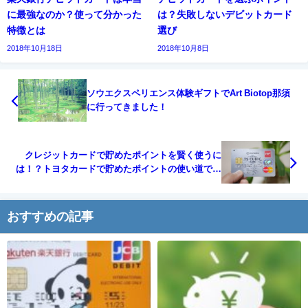
に最強なのか？使って分かった
は？失敗しないデビットカード
特徴とは
選び
2018年10月18日
2018年10月8日
ソウエクスペリエンス体験ギフトでArt Biotop那須
に行ってきました！
クレジットカードで貯めたポイントを賢く使うに
は！？トヨタカードで貯めたポイントの使い道で分
かる違いとは
おすすめの記事