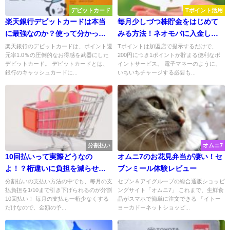
デビットカード
Tポイント活用
楽天銀行デビットカードは本当
毎月少しづつ株貯金をはじめて
に最強なのか？使って分かった
みる方法！ネオモバに入金して
特徴とは
みた
楽天銀行のデビットカードは、ポイント還
Tポイントは加盟店で提示するだけで、
元率1.0％の圧倒的なお得感を武器にした
200円につき1ポイントが貯まる便利なポ
デビットカード。 デビットカードとは、
イントサービス。 電子マネーのように、
銀行のキャッシュカードに...
いちいちチャージする必要も...
分割払い
オムニ7
10回払いって実際どうなの
オムニ7のお花見弁当が凄い！セ
よ！？桁違いに負担を減らせる
ブンミール体験レビュー
クレジットカードの分割効果と
分割払いの支払い方法の中でも、毎月の支
セブン＆アイグループの総合通販ショッピ
払負担を1/10まで引き下げられるのが分割
ングサイト「オムニ7」 これまで、生鮮食
は
10回払い！ 毎月の支払も一桁少なくする
品がスマホで簡単に注文できる 「イトー
だけなので、金額の予...
ヨーカドーネットショッピ...