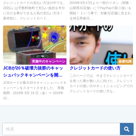
際に試して分かった注意点とは
クレジットカードの支払い方法の中でも、
2019年4月17日より一部のイオン（関東・
2回払いは手数料無料で支払い負担を半分
山梨県32店舗）にてPayPayの取り扱いを
に分ける事ができる人気の支払い方法！
開始！ という事で、対象32店舗に含まれ
基本的に、クレジットカード...
る埼玉県春日...
実施中のキャンペーン
基礎知識
JCBが20％破壊力抜群のキャッ
クレジットカードの使い方
シュバックキャンペーンを開
このページでは、今までクレジットカード
を使った事が無い人に向けた、クレジット
始！どうすれば対象になるの？
JCBカードが最大20％キャッシュバックキ
カードの使い方やネットショッピングでの
ャンペーンをスタートさせました。 実施
クレジットカードの使い方な...
期間：2019年 8月 16 日（金）〜 2019年
12...