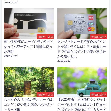
2019.05.24
特徴から選ぶ
特徴から選ぶ
三井住友VISAカードが使いやすく
クレジットカードで貯めたポイン
なってパワーアップ！実際に使っ
トを賢く使うには！？トヨタカー
た感想
ドで貯めたポイントの使い道で分
2019.04.04
かる違いとは
2018.11.12
特徴から選ぶ
特徴から選ぶ
おすすめのリボ払い専用カードは
【2020年版】国内旅行クレジット
コレだ！使い分けで賢いクレジッ
カードのおすすめはコレ！貯まっ
トカード術
たポイントで旅行に行けるカード