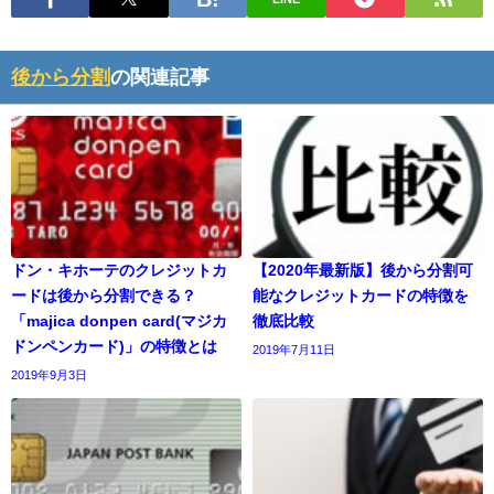
後から分割
の関連記事
ドン・キホーテのクレジットカ
【2020年最新版】後から分割可
ードは後から分割できる？
能なクレジットカードの特徴を
「majica donpen card(マジカ
徹底比較
ドンペンカード)」の特徴とは
2019年7月11日
2019年9月3日