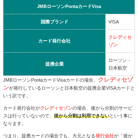
JMBローソンPontaカードVisa
国際ブランド
VISA
クレディセ
カード発行会社
ゾン
ローソン・
提携企業
日本航空
クレディセゾ
JMBローソンPontaカードVisaカードの場合、
ン
が発行しているローソンと日本航空の提携企業VISAカードと
いう訳です。
カード発行会社が
クレディセゾン
の場合、後から分割のサービ
スは行っていないので、
後から分割は利用できない
という事に
なります。
つまり、提携カードの場合でも、大元となる
発行会社
が「後か