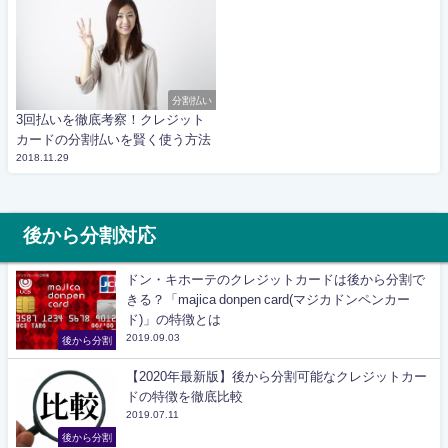
分割払い
3回払いを徹底考察！クレジット
カードの分割払いを賢く使う方法
2018.11.29
後から分割対応
ドン・キホーテのクレジットカードは後から分割で
きる？「majica donpen card(マジカドンペンカー
ド)」の特徴とは
2019.09.03
後から分割
【2020年最新版】後から分割可能なクレジットカー
ドの特徴を徹底比較
2019.07.11
後から分割