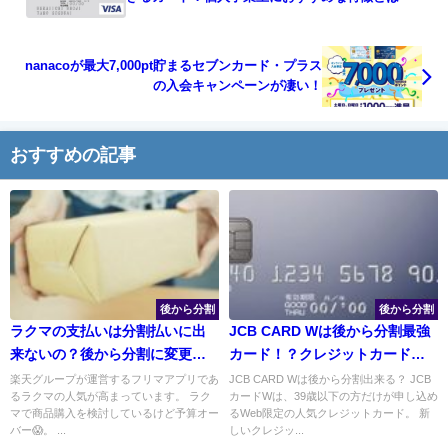
nanacoが最大7,000pt貯まるセブンカード・プラス
の入会キャンペーンが凄い！
おすすめの記事
後から分割
後から分割
ラクマの支払いは分割払いに出
JCB CARD Wは後から分割最強
来ないの？後から分割に変更す
カード！？クレジットカードの
る方法
特徴とは
楽天グループが運営するフリマアプリであ
JCB CARD Wは後から分割出来る？ JCB
るラクマの人気が高まっています。 ラク
カードWは、39歳以下の方だけが申し込め
マで商品購入を検討しているけど予算オー
るWeb限定の人気クレジットカード。 新
バー😱。 ...
しいクレジッ...