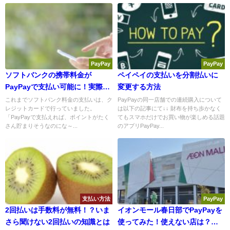
PayPay
PayPay
ソフトバンクの携帯料金が
ペイペイの支払いを分割払いに
PayPayで支払い可能に！実際に
変更する方法
試してみた結果・・
これまでソフトバンク料金の支払いは、ク
PayPayの同一店舗での連続購入について
レジットカードで行っていました。
は以下の記事にて↓↓ 財布を持ち歩かなく
「PayPayで支払えれば、ポイントがたく
てもスマホだけでお買い物が楽しめる話題
さん貯まりそうなのにな～...
のアプリPayPay...
支払い方法
PayPay
2回払いは手数料が無料！？いま
イオンモール春日部でPayPayを
さら聞けない2回払いの知識とは
使ってみた！使えない店は？実