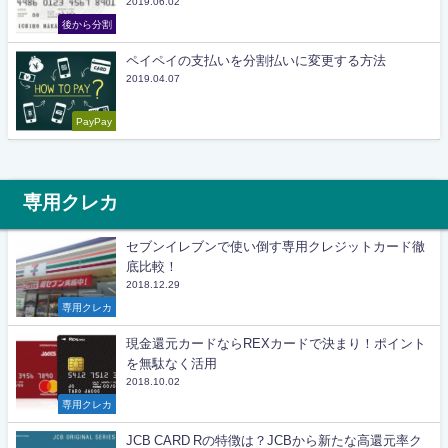
2019.06.02
後から分割
ペイペイの支払いを分割払いに変更する方法
2019.04.07
PayPay
専用クレカ
セブンイレブンで使い倒す専用クレジットカード徹
底比較！
2018.12.29
専用クレカ
現金還元カードならREXカードで決まり！ポイント
を無駄なく活用
2018.10.02
専用クレカ
JCB CARD Rの特徴は？JCBから新たな高還元率ク