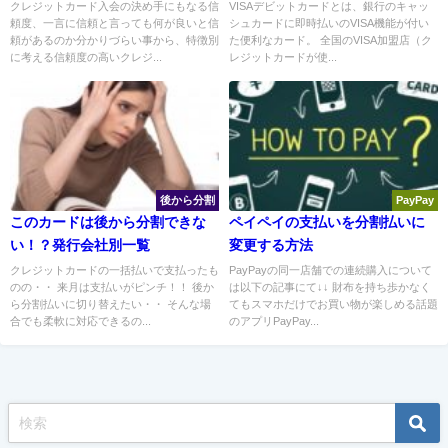
い勝手の良さにビックリ！
クレジットカード入会の決め手にもなる信
VISAデビットカードとは、銀行のキャッ
頼度、一言に信頼と言っても何が良いと信
シュカードに即時払いのVISA機能が付い
頼があるのか分かりづらい事から、特徴別
た便利なカード。 全国のVISA加盟店（ク
に考える信頼度の高いクレジ...
レジットカードが使...
後から分割
PayPay
このカードは後から分割できな
ペイペイの支払いを分割払いに
い！？発行会社別一覧
変更する方法
クレジットカードの一括払いで支払ったも
PayPayの同一店舗での連続購入について
のの・・ 来月は支払いがピンチ！！ 後か
は以下の記事にて↓↓ 財布を持ち歩かなく
ら分割払いに切り替えたい・・ そんな場
てもスマホだけでお買い物が楽しめる話題
合でも柔軟に対応できるの...
のアプリPayPay...