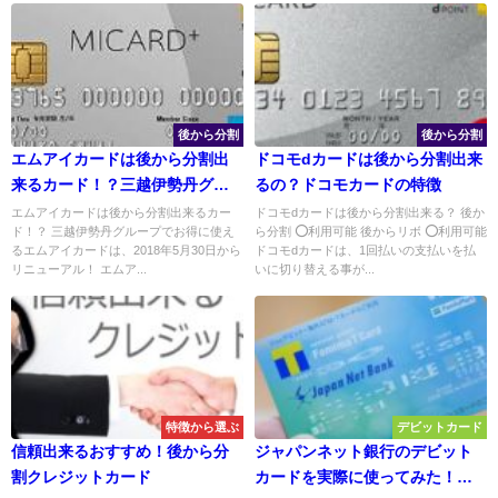
後から分割
後から分割
エムアイカードは後から分割出
ドコモdカードは後から分割出来
来るカード！？三越伊勢丹グル
るの？ドコモカードの特徴
ープでお得なクレジットカード
エムアイカードは後から分割出来るカー
ドコモdカードは後から分割出来る？ 後か
ド！？ 三越伊勢丹グループでお得に使え
ら分割 ⭕利用可能 後からリボ ⭕利用可能
の特徴とは
るエムアイカードは、2018年5月30日から
ドコモdカードは、1回払いの支払いを払
リニューアル！ エムア...
いに切り替える事が...
特徴から選ぶ
デビットカード
信頼出来るおすすめ！後から分
ジャパンネット銀行のデビット
割クレジットカード
カードを実際に使ってみた！使