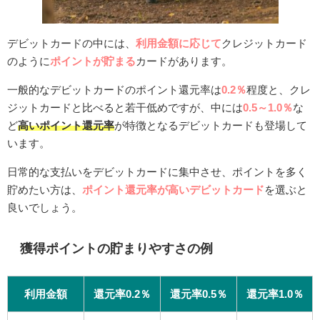
デビットカードの中には、
利用金額に応じて
クレジットカード
のように
ポイントが貯まる
カードがあります。
一般的なデビットカードのポイント還元率は
0.2％
程度と、クレ
ジットカードと比べると若干低めですが、中には
0.5～1.0％
な
ど
高いポイント還元率
が特徴となるデビットカードも登場して
います。
日常的な支払いをデビットカードに集中させ、ポイントを多く
貯めたい方は、
ポイント還元率が高いデビットカード
を選ぶと
良いでしょう。
獲得ポイントの貯まりやすさの例
利用金額
還元率0.2％
還元率0.5％
還元率1.0％