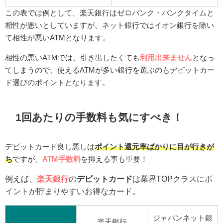
この表では例として、楽天銀行はゼロバンク・バンクタイムと
相性が悪いとしていますが、ネット銀行ではイオン銀行を除い
て相性が悪いATMとなります。
相性の悪いATMでは、引き出したくても
利用出来ません
となっ
てしまうので、使えるATMが多い銀行を選ぶのもデビットカー
ド選びのポイントとなります。
1回あたりの手数料も気にすべき！
デビットカード良し悪しは
ポイント還元率ばかりに目が行きが
ち
ですが、
ATM手数料
を抑える事も重要！
例えば、
楽天銀行
の
デビットカード
は業界TOPクラスにポ
イントが貯まりやすいお得なカード。
ジャパンネット銀
楽天銀行