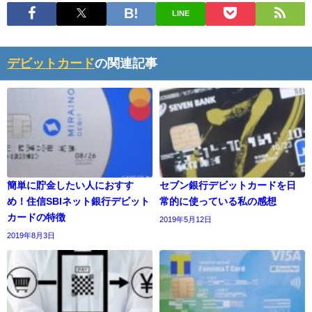
LINE
デビットカード
の関連記事
簡単に貯金したい人におすす
セブン銀行デビットカードを日
め！住信SBIネット銀行デビット
常的に使っている私の感想
カードの特徴
2019年5月12日
2019年8月3日