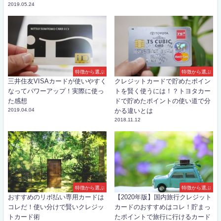
2019.05.24
特徴から選ぶ
特徴から選ぶ
三井住友VISAカードが使いやすく
クレジットカードで貯めたポイン
なってパワーアップ！実際に使っ
トを賢く使うには！？トヨタカー
た感想
ドで貯めたポイントの使い道で分
2019.04.04
かる違いとは
2018.11.12
特徴から選ぶ
特徴から選ぶ
おすすめのリボ払い専用カードは
【2020年版】国内旅行クレジット
コレだ！使い分けで賢いクレジッ
カードのおすすめはコレ！貯まっ
トカード術
たポイントで旅行に行けるカード