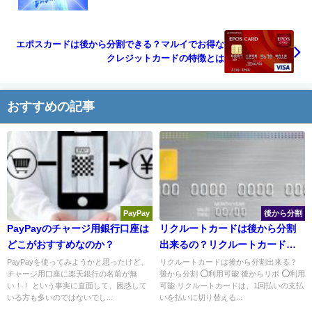
エポスカードは後から分割できる？マルイでお得な
クレジットカードの特徴とは
おすすめの記事
PayPay
後から分割
PayPayのチャージ用銀行口座は
リクルートカードは後から分割
どこがおすすめなのか？
出来るの？リクルートカードの
特徴
PayPayを使ってみようかと思ったけど、
リクルートカードは後から分割出来る？
チャージ用口座に楽天銀行の名前が無
後から分割 ⭕利用可能 後からリボ ⭕利用
い！！ という事実に直面して、困惑して
可能 リクルートカードは、1回払いの支払
いる方も多いのではないでし...
いを払いに切り替える...