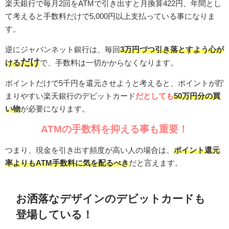
楽天銀行で毎月2回をATMで引き出すと月換算422円、年間とし
て考えると手数料だけで5,000円以上支払っている事になりま
す。
逆にジャパンネット銀行は、毎回
3万円づつ引き落とすよう心が
だけ
ける
で、手数料は一切かからなくなります。
ポイントだけで5千円を還元させようと考えると、ポイントが貯
まりやすい楽天銀行のデビットカード
だとしても
50万円分の買
い物
が必要になります。
ATMの手数料を抑える事も重要！
つまり、現金を引き出す頻度が高い人の場合は、
ポイント還元
率よりもATM手数料に気を配るべき
だと言えます。
お洒落なデザインのデビットカードも
登場している！