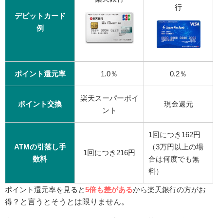
行
デビットカード
例
ポイント還元率
1.0％
0.2％
楽天スーパーポイ
ポイント交換
現金還元
ント
1回につき162円
ATMの引落し手
（3万円以上の場
1回につき216円
数料
合は何度でも無
料）
ポイント還元率を見ると
5倍も差がある
から楽天銀行の方がお
？と言うとそうとは限りません。
得