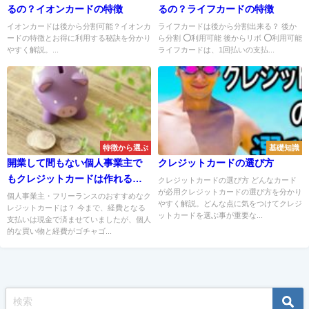
るの？イオンカードの特徴
るの？ライフカードの特徴
イオンカードは後から分割可能？イオンカ
ライフカードは後から分割出来る？ 後か
ードの特徴とお得に利用する秘訣を分かり
ら分割 ⭕利用可能 後からリボ ⭕利用可能
やすく解説。...
ライフカードは、1回払いの支払...
特徴から選ぶ
基礎知識
開業して間もない個人事業主で
クレジットカードの選び方
もクレジットカードは作れる？
クレジットカードの選び方 どんなカード
が必用クレジットカードの選び方を分かり
審査が心配な方はビジネスカー
個人事業主・フリーランスのおすすめなク
やすく解説。どんな点に気をつけてクレジ
レジットカードは？ 今まで、経費となる
ドがおすすめ！
ットカードを選ぶ事が重要な...
支払いは現金で済ませていましたが、個人
的な買い物と経費がゴチャゴ...