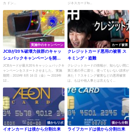
カ ドン...
ジネスカードfo...
実施中のキャンペーン
カード被害
JCBが20％破壊力抜群のキャッ
クレジットカード悪用の被害 ス
シュバックキャンペーンを開
キミング・盗難
始！どうすれば対象になるの？
JCBカードが最大20％キャッシュバックキ
クレジットカードの情報が、知らない間に
ャンペーンをスタートさせました。 実施
第三者の手に渡り、使ってもいない請求が
期間：2019年 8月 16 日（金）〜 2019年
来た！？スキミング被害などの悪用被害
12...
は、もはや他人事とは言えなく...
後からリボ
後から分割
イオンカードは後から分割出来
ライフカードは後から分割出来