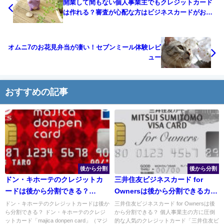
開業して間もない個人事業主でもクレジットカード
は作れる？審査が心配な方はビジネスカードがおす
すめ！
オムニ7のお花見弁当が凄い！セブンミール体験レビ
ュー
おすすめの記事
後から分割
後から分割
ドン・キホーテのクレジットカ
三井住友ビジネスカード for
ードは後から分割できる？
Ownersは後から分割できるカー
「majica donpen card(マジカ
ド？個人事業主におすすめな特
ドン・キホーテのクレジットカードは後か
三井住友ビジネスカード for Ownersは後
ら分割できる？ ドン・キホーテのクレジ
から分割できる？ 個人事業主の方に圧倒
ドンペンカード)」の特徴とは
徴とは
ットカード「majica donpen card」（マジ
的な人気のクレジットカード「三井住友ビ