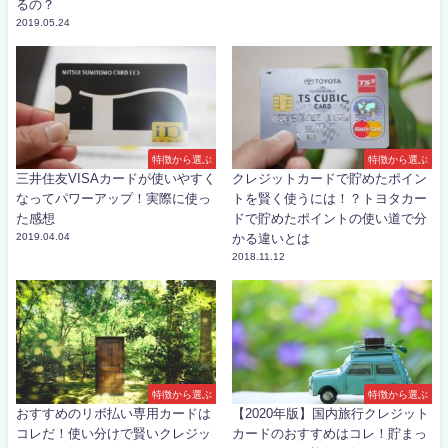
るの？
2019.05.24
特徴から選ぶ
特徴から選ぶ
三井住友VISAカードが使いやすく
クレジットカードで貯めたポイン
なってパワーアップ！実際に使っ
トを賢く使うには！？トヨタカー
た感想
ドで貯めたポイントの使い道で分
2019.04.04
かる違いとは
2018.11.12
特徴から選ぶ
特徴から選ぶ
おすすめのリボ払い専用カードは
【2020年版】国内旅行クレジット
コレだ！使い分けで賢いクレジッ
カードのおすすめはコレ！貯まっ