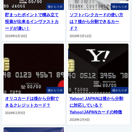
後からリボ
後からリボ
貯まったポイントで積み立て
ソフトバンクカードの使い方
投資が出来るインヴァストカ
は？後から分割できるカー
ードが凄い！
ド？
2018年6月16日
2018年3月12日
後からリボ
後からリボ
オリコカードは後から分割で
Yahoo! JAPANは後から分割
きるクレジットカード？
に対応している？
Yahoo!JAPANカードの特徴
2018年2月5日
2018年2月4日