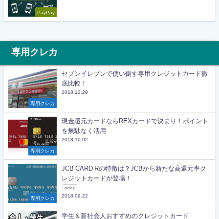
PayPay
専用クレカ
セブンイレブンで使い倒す専用クレジットカード徹
底比較！
2018.12.29
専用クレカ
現金還元カードならREXカードで決まり！ポイント
を無駄なく活用
2018.10.02
専用クレカ
JCB CARD Rの特徴は？JCBから新たな高還元率ク
レジットカードが登場！
pickup
2018.09.22
専用クレカ
学生＆新社会人おすすめのクレジットカード