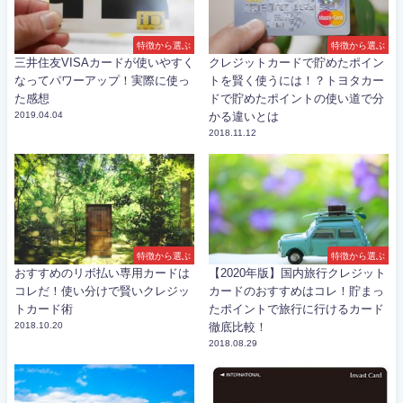
特徴から選ぶ
特徴から選ぶ
三井住友VISAカードが使いやすく
クレジットカードで貯めたポイン
なってパワーアップ！実際に使っ
トを賢く使うには！？トヨタカー
た感想
ドで貯めたポイントの使い道で分
2019.04.04
かる違いとは
2018.11.12
特徴から選ぶ
特徴から選ぶ
おすすめのリボ払い専用カードは
【2020年版】国内旅行クレジット
コレだ！使い分けで賢いクレジッ
カードのおすすめはコレ！貯まっ
トカード術
たポイントで旅行に行けるカード
2018.10.20
徹底比較！
2018.08.29