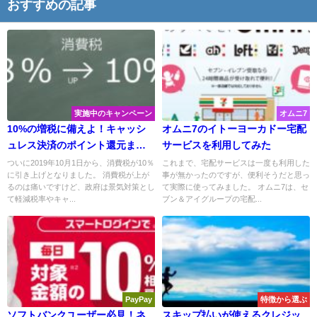
おすすめの記事
実施中のキャンペーン
オムニ7
10%の増税に備えよ！キャッシ
オムニ7のイトーヨーカドー宅配
ュレス決済のポイント還元まと
サービスを利用してみた
め
ついに2019年10月1日から、消費税が10％
これまで、宅配サービスは一度も利用した
に引き上げとなりました。 消費税が上が
事が無かったのですが、便利そうだと思っ
るのは痛いですけど、政府は景気対策とし
て実際に使ってみました。 オムニ7は、セ
て軽減税率やキャ...
ブン＆アイグループの宅配...
PayPay
特徴から選ぶ
ソフトバンクユーザー必見！ネ
スキップ払いが使えるクレジッ