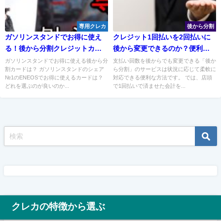
専用クレカ
後から分割
ガソリンスタンドでお得に使え
クレジット1回払いを2回払いに
る！後から分割クレジットカー
後から変更できるのか？便利な
ド
クレジットカード一覧
ガソリンスタンドでお得に使える後から分
支払い回数を後からでも変更できる「後か
割カードは？ ガソリンスタンドのシェア
ら分割」のサービスは状況に応じて柔軟に
№1のENEOSでお得に使えるカードは？
対応できる便利な方法です。 では、店頭
どれを選ぶのが良いのか...
で1回払いで済ませた会計を...
クレカの特徴から選ぶ