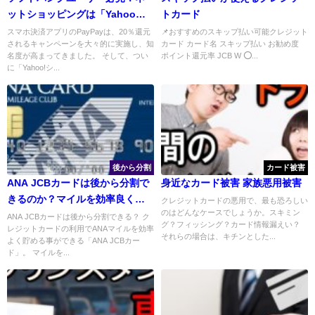
ットショッピングは「Yahoo！
トカード
ショッピング」にすべき理由が
スマホ決済アプリのPayPayは、20％還元
📌おすすめのスキップ払い可能クレジット
されるキャンペーンを大々的に実施し、知
カード カード名 スキップ払い お勧め度
凄かった
名度が高まってきました。 そして、つい
ポイント還元率 JCB W ⭕...
に「Yahoo!シ...
後から分割
カード被害
ANA JCBカードは後から分割で
身近なカード被害 家族悪用被害
きるのか？マイルを効率良く貯
クレジットカードの悪用で、最も恐ろしい
のはどんなケースでしょうか。スキミン
めるカードの特徴
ANA JCBカードは後から分割できる？ ク
グ？フィッシング？カード情報漏えい？
レジットカードの利用でANAマイルを効率
それらの場合は、キチンとした...
よく貯める事ができる「ANA JCBカー
ド」。 マイルを...