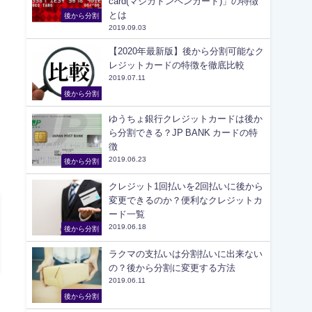
card(マジカドンペンカード)」の特徴
とは
後から分割
2019.09.03
【2020年最新版】後から分割可能なク
レジットカードの特徴を徹底比較
2019.07.11
後から分割
ゆうちょ銀行クレジットカードは後か
ら分割できる？JP BANK カードの特
徴
2019.06.23
後から分割
クレジット1回払いを2回払いに後から
変更できるのか？便利なクレジットカ
ード一覧
2019.06.18
後から分割
ラクマの支払いは分割払いに出来ない
の？後から分割に変更する方法
2019.06.11
後から分割