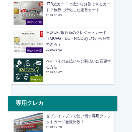
JTB旅カードは後から分割できるカー
ド？旅行に特化した定番カード
2019.06.05
後から分割
三菱UFJ銀行系のクレジットカード
（MUFG・DC・NICOS)は後から分割
できる？
2019.06.02
後から分割
ペイペイの支払いを分割払いに変更す
る方法
2019.04.07
PayPay
専用クレカ
セブンイレブンで使い倒す専用クレジ
ットカード徹底比較！
2018.12.29