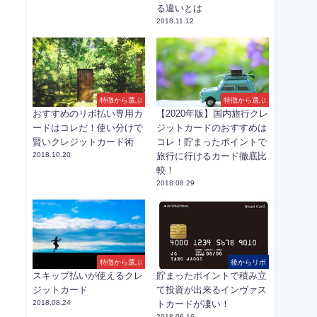
る違いとは
2018.11.12
特徴から選ぶ
特徴から選ぶ
おすすめのリボ払い専用カ
【2020年版】国内旅行クレ
ードはコレだ！使い分けで
ジットカードのおすすめは
賢いクレジットカード術
コレ！貯まったポイントで
2018.10.20
旅行に行けるカード徹底比
較！
2018.08.29
特徴から選ぶ
後からリボ
スキップ払いが使えるクレ
貯まったポイントで積み立
ジットカード
て投資が出来るインヴァス
2018.08.24
トカードが凄い！
2018.06.16