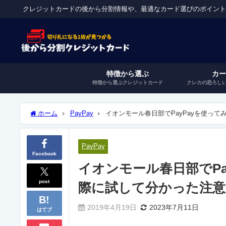
クレジットカードの後から分割情報や、最適なカード選びのポイン
特徴から選ぶ
カ
特徴から選ぶクレジットカード
クレカの恐ろし
ホーム
PayPay
イオンモール春日部でPayPayを使っ
PayPay
Facebook
イオンモール春日部でPa
post
際に試して分かった注意
2019年4月19日
2023年7月11日
はてブ