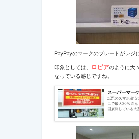
PayPayのマークのプレートがレ
ロピア
印象としては、
のように大
なっている感じですね。
スーパーマーケ
話題のスマホ決済ア
ニで最大20％還元
国展開している大
用する事は可能です.