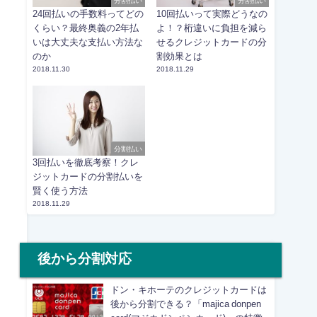
分割払い
分割払い
24回払いの手数料ってどの
10回払いって実際どうなの
くらい？最終奥義の2年払
よ！？桁違いに負担を減ら
いは大丈夫な支払い方法な
せるクレジットカードの分
のか
割効果とは
2018.11.30
2018.11.29
分割払い
3回払いを徹底考察！クレ
ジットカードの分割払いを
賢く使う方法
2018.11.29
後から分割対応
ドン・キホーテのクレジットカードは
後から分割できる？「majica donpen