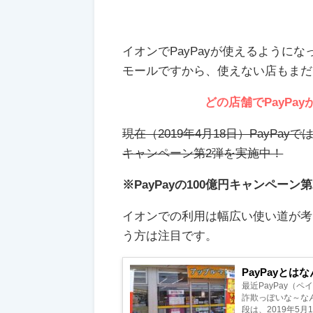
イオンでPayPayが使えるように
モールですから、使えない店もまだ
どの店舗でPayP
現在（2019年4月18日）PayPa
キャンペーン第2弾を実施中！
※PayPayの100億円キャンペーン第
イオンでの利用は幅広い使い道が考え
う方は注目です。
PayPayと
最近PayPay（
詐欺っぽいな～なん
段は、2019年5月